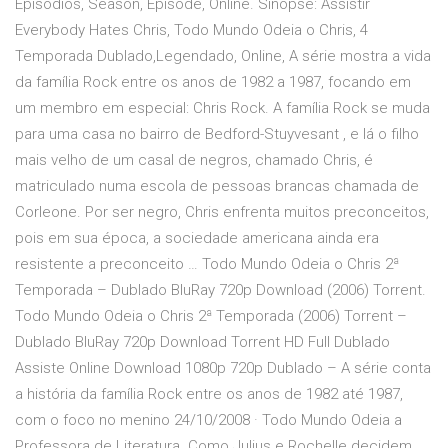
Episódios, Season, Episode, Online. Sinopse: Assistir
Everybody Hates Chris, Todo Mundo Odeia o Chris, 4
Temporada Dublado,Legendado, Online, A série mostra a vida
da família Rock entre os anos de 1982 a 1987, focando em
um membro em especial: Chris Rock. A família Rock se muda
para uma casa no bairro de Bedford-Stuyvesant , e lá o filho
mais velho de um casal de negros, chamado Chris, é
matriculado numa escola de pessoas brancas chamada de
Corleone. Por ser negro, Chris enfrenta muitos preconceitos,
pois em sua época, a sociedade americana ainda era
resistente a preconceito … Todo Mundo Odeia o Chris 2ª
Temporada – Dublado BluRay 720p Download (2006) Torrent.
Todo Mundo Odeia o Chris 2ª Temporada (2006) Torrent –
Dublado BluRay 720p Download Torrent HD Full Dublado
Assiste Online Download 1080p 720p Dublado – A série conta
a história da família Rock entre os anos de 1982 até 1987,
com o foco no menino 24/10/2008 · Todo Mundo Odeia a
Professora de Literatura. Como Julius e Rochelle decidem