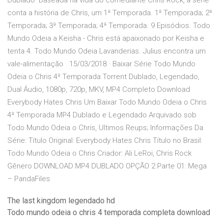
Dublado Baseada na vida do comediante Chris Rock, a série
conta a história de Chris, um 1ª Temporada. 1ª Temporada; 2ª
Temporada; 3ª Temporada; 4ª Temporada. 9 Episódios. Todo
Mundo Odeia a Keisha - Chris está apaixonado por Keisha e
tenta 4. Todo Mundo Odeia Lavanderias. Julius encontra um
vale-alimentação 15/03/2018 · Baixar Série Todo Mundo
Odeia o Chris 4ª Temporada Torrent Dublado, Legendado,
Dual Áudio, 1080p, 720p, MKV, MP4 Completo Download
Everybody Hates Chris Um Baixar Todo Mundo Odeia o Chris
4ª Temporada MP4 Dublado e Legendado Arquivado sob
Todo Mundo Odeia o Chris, Ultimos Reups; Informações Da
Série: Título Original: Everybody Hates Chris Título no Brasil:
Todo Mundo Odeia o Chris Criador: Ali LeRoi, Chris Rock
Gênero DOWNLOAD MP4 DUBLADO OPÇÃO 2 Parte 01: Mega
– PandaFiles
The last kingdom legendado hd
Todo mundo odeia o chris 4 temporada completa download