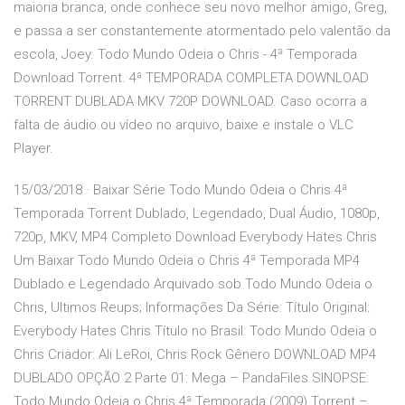
maioria branca, onde conhece seu novo melhor amigo, Greg,
e passa a ser constantemente atormentado pelo valentão da
escola, Joey. Todo Mundo Odeia o Chris - 4ª Temporada
Download Torrent. 4ª TEMPORADA COMPLETA DOWNLOAD
TORRENT DUBLADA MKV 720P DOWNLOAD. Caso ocorra a
falta de áudio ou vídeo no arquivo, baixe e instale o VLC
Player.
15/03/2018 · Baixar Série Todo Mundo Odeia o Chris 4ª
Temporada Torrent Dublado, Legendado, Dual Áudio, 1080p,
720p, MKV, MP4 Completo Download Everybody Hates Chris
Um Baixar Todo Mundo Odeia o Chris 4ª Temporada MP4
Dublado e Legendado Arquivado sob Todo Mundo Odeia o
Chris, Ultimos Reups; Informações Da Série: Título Original:
Everybody Hates Chris Título no Brasil: Todo Mundo Odeia o
Chris Criador: Ali LeRoi, Chris Rock Gênero DOWNLOAD MP4
DUBLADO OPÇÃO 2 Parte 01: Mega – PandaFiles SINOPSE:
Todo Mundo Odeia o Chris 4ª Temporada (2009) Torrent –